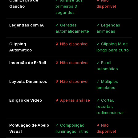
Otimização de
✓ Análise dos
✗ Não
Gancho
primeiros 3
disponível
segundos
Legendas com IA
✓ Geradas
✓ Legendas
automaticamente
animadas
Clipping
✗ Não disponível
✓ Clipping IA de
Automático
longo para curto
Inserção de B-Roll
✗ Não disponível
✓ B-roll
automático
Layouts Dinâmicos
✗ Não disponível
✓ Múltiplos
templates
Edição de Vídeo
✗ Apenas análise
✓ Cortar,
recortar,
redimensionar
Pontuação de Apelo
✓ Composição,
✗ Não
Visual
iluminação, ritmo
disponível