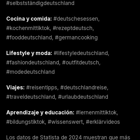
#selbstständigdeutschland
Cocina y comida:
#deutschesessen,
#kochenmittiktok, #rezeptdeutsch,
#fooddeutschland, #germancooking
Lifestyle y moda:
#lifestyledeutschland,
#fashiondeutschland, #outfitdeutsch,
#modedeutschland
Viajes:
#reisentipps, #deutschlandreise,
#traveldeutschland, #urlaubdeutschland
Aprendizaje y educación:
#lernenmittiktok,
#bildungstiktok, #wissenswert, #erklärvideos
Los datos de Statista de 2024 muestran que más